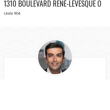
1310 BOULEVARD RENÉ-LÉVESQUE O
Unité 904
Adil
Bamaar
Adil Bamaar
adil.baamar@remax-quebec.com
(514) 449-8177