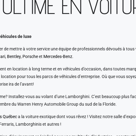
 ULTIME EN VOITU
véhicules de luxe
r de mettre à votre service une équipe de professionnels dévoués à tous 
ari
,
Bentley
,
Porsche
et
Mercedes-Benz
.
t en location à long terme et en véhicules d’occasion, dans toutes marq
 de location pour tous les parcs de véhicules d’entreprise. Où que vous s
ise ira de l’avant!
ime? Installez-vous au volant d’une Lamborghini. C’est beaucoup plus fa
embre du Warren Henry Automobile Group du sud de la Floride.
rs Québec
a la voiture exotique dont vous rêvez ! Visitez notre salle d’exp
erraris, Lamborghinis et autres !